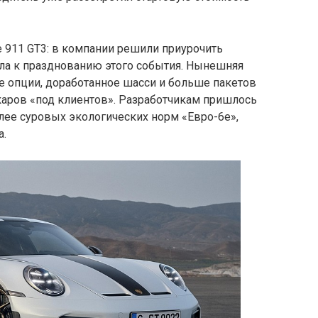
е 911 GT3: в компании решили приурочить
ла к празднованию этого события. Нынешняя
 опции, доработанное шасси и больше пакетов
каров «под клиентов». Разработчикам пришлось
олее суровых экологических норм «Евро-6e»,
а.