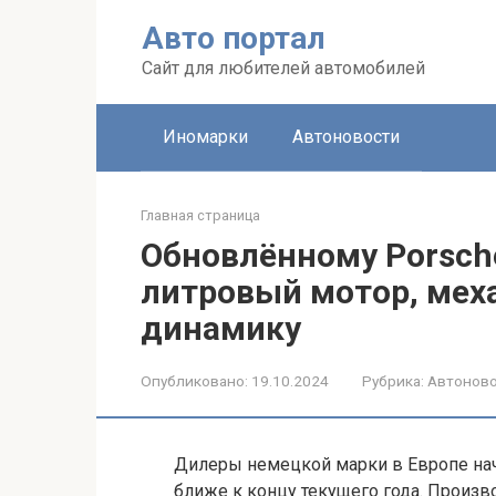
Перейти
Авто портал
к
контенту
Сайт для любителей автомобилей
Иномарки
Автоновости
Главная страница
Обновлённому Porsche
литровый мотор, мех
динамику
Опубликовано:
19.10.2024
Рубрика:
Автонов
Дилеры немецкой марки в Европе на
ближе к концу текущего года. Произв