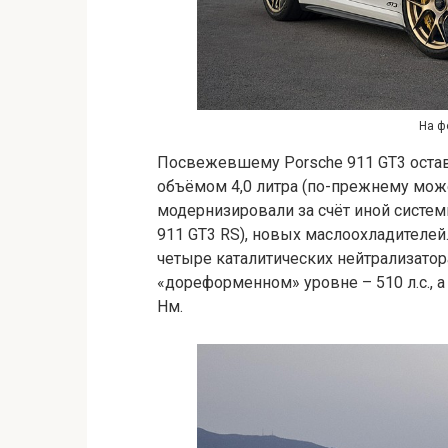
На ф
Посвежевшему Porsche 911 GT3 оста
объёмом 4,0 литра (по-прежнему може
модернизировали за счёт иной систем
911 GT3 RS), новых маслоохладителей
четыре каталитических нейтрализатора
«дореформенном» уровне – 510 л.с., а
Нм.