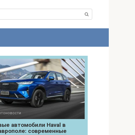
втоновости
вые автомобили Haval в
аврополе: современные