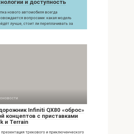
хнологии и доступность
пка нового автомобиля всегда
овождается вопросами: какая модель
йдёт лучше, стоит ли переплачивать за
оновости
орожник Infiniti QX80 «оброс»
ой концептов с приставками
k и Terrain
 презентация трекового и приключенческого