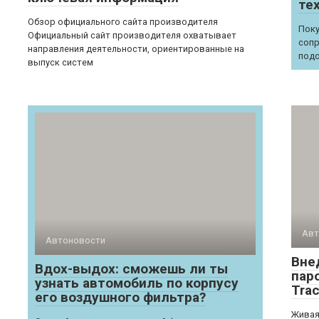
те
Обзор официального сайта производителя
Поку
Официальный сайт производителя охватывает
сопр
направления деятельности, ориентированные на
подо
выпуск систем
Авт
Автоновости
Внед
Вдох-выдох: сможешь ли ты
пар
узнать автомобиль по корпусу
Trac
его воздушного фильтра?
Живая