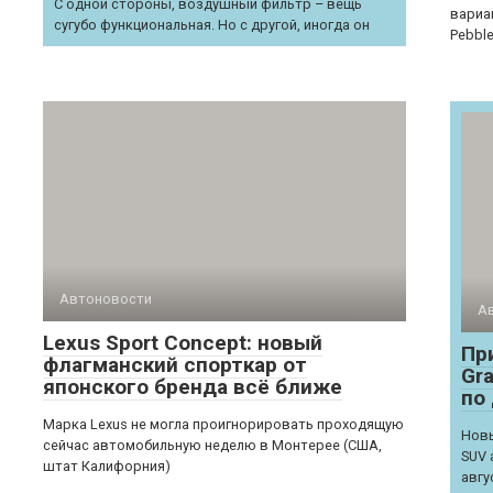
С одной стороны, воздушный фильтр – вещь
вариа
сугубо функциональная. Но с другой, иногда он
Pebbl
Автоновости
А
Lexus Sport Concept: новый
Пр
флагманский спорткар от
Gra
японского бренда всё ближе
по
Марка Lexus не могла проигнорировать проходящую
Новы
сейчас автомобильную неделю в Монтерее (США,
SUV 
штат Калифорния)
авгу