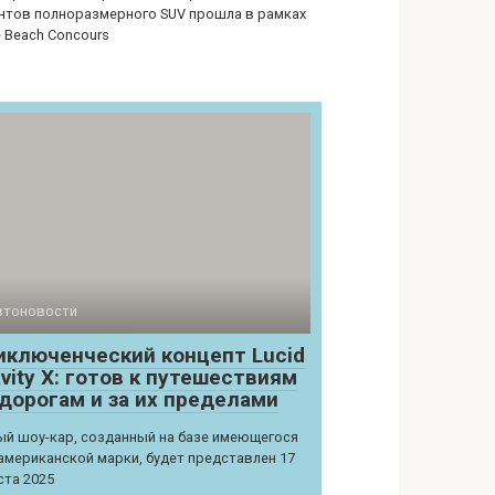
нтов полноразмерного SUV прошла в рамках
e Beach Concours
втоновости
иключенческий концепт Lucid
vity X: готов к путешествиям
 дорогам и за их пределами
й шоу-кар, созданный на базе имеющегося
американской марки, будет представлен 17
ста 2025