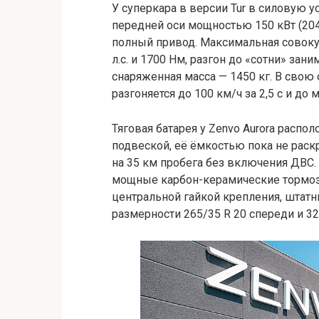
У суперкара в версии Tur в силовую 
передней оси мощностью 150 кВт (204
полный привод. Максимальная совокуп
л.с. и 1700 Нм, разгон до «сотни» зани
снаряженная масса — 1450 кг. В свою о
разгоняется до 100 км/ч за 2,5 с и до
Тяговая батарея у Zenvo Aurora распо
подвеской, её ёмкостью пока не раскр
на 35 км пробега без включения ДВС. 
мощные карбон-керамические тормоза
центральной гайкой крепления, штатные
размерности 265/35 R 20 спереди и 32