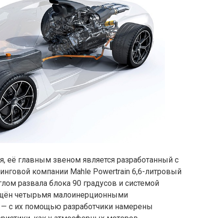
я, её главным звеном является разработанный с
нговой компании Mahle Powertrain 6,6-литровый
глом развала блока 90 градусов и системой
снащён четырьмя малоинерционными
 — с их помощью разработчики намерены