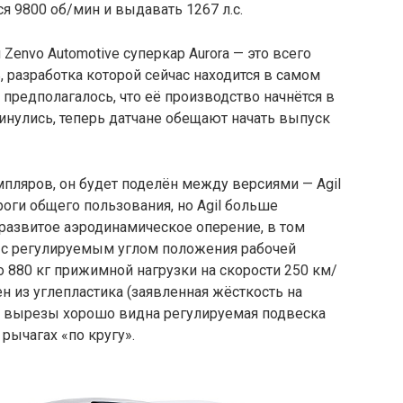
ся 9800 об/мин и выдавать 1267 л.с.
Zenvo Automotive суперкар Aurora — это всего
 разработка которой сейчас находится в самом
предполагалось, что её производство начнётся в
винулись, теперь датчане обещают начать выпуск
мпляров, он будет поделён между версиями — Agil
роги общего пользования, но Agil больше
 развитое аэродинамическое оперение, в том
 с регулируемым углом положения рабочей
о 880 кг прижимной нагрузки на скорости 250 км/
н из углепластика (заявленная жёсткость на
го вырезы хорошо видна регулируемая подвеска
рычагах «по кругу».