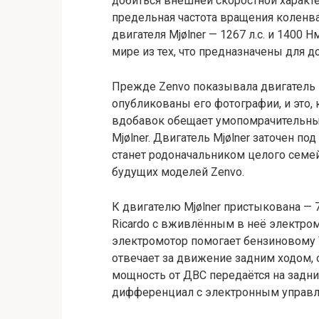
добиться внешней скоростной характе
предельная частота вращения коленва
двигателя Mjølner — 1267 л.с. и 1400 
мире из тех, что предназначены для 
Прежде Zenvo показывала двигатель Mj
опубликованы его фотографии, и это, 
вдобавок обещает умопомрачительный 
Mjølner. Двигатель Mjølner заточен п
станет родоначальником целого семей
будущих моделей Zenvo.
К двигателю Mjølner пристыкована — 
Ricardo с вживлённым в неё электромо
электромотор помогает бензиновому V
отвечает за движение задним ходом, 
мощность от ДВС передаётся на задн
дифференциал с электронным управл