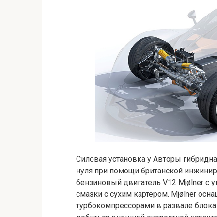
Силовая установка у Авторы гибридна
нуля при помощи британской инжинири
бензиновый двигатель V12 Mjølner с у
смазки с сухим картером. Mjølner о
турбокомпрессорами в развале блока