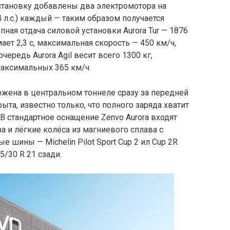
установку добавлены два электромотора на
 л.с.) каждый — таким образом получается
ная отдача силовой установки Aurora Tur — 1876
мает 2,3 с, максимальная скорость — 450 км/ч,
чередь Aurora Agil весит всего 1300 кг,
 максимальных 365 км/ч.
ложена в центральном тоннеле сразу за передней
ыта, известно только, что полного заряда хватит
В стандартное оснащение Zenvo Aurora входят
 и лёгкие колёса из магниевого сплава с
 шины — Michelin Pilot Sport Cup 2 ил Cup 2R
5/30 R 21 сзади.