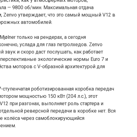
ристики, как у атмосферных моторов,
ла — 9800 об/мин. Максимальная отдача
Нм, Zenvo утверждает, что это самый мощный V12 в
дорожных автомобилей.
ølner только на рендерах, а сегодня
конечно, услада для глаз петролхедов. Zenvo
звук и скоро даст послушать, как работает
од перспективные экологические нормы Euro 7 и
ства моторов с V-образной архитектурой для
7-ступенчатая роботизированная коробка передач
тором мощностью 150 кВт (204 л.с.), этот
12 при разгонах, выполняет роль стартера и
отдельной реверсной передачи в коробке нет. Вся
ие колёса через самоблокирующийся
ением.