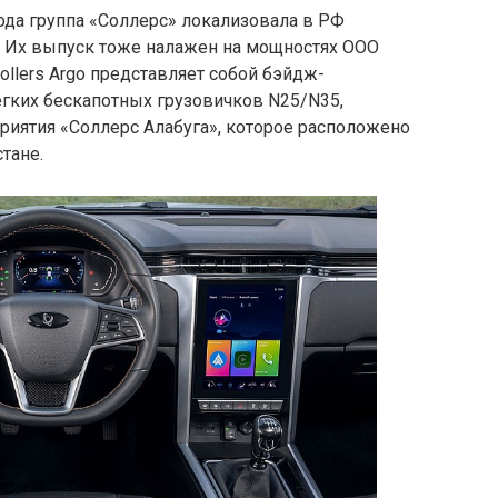
года группа «Соллерс» локализовала в РФ
o. Их выпуск тоже налажен на мощностях ООО
llers Argo представляет собой бэйдж-
гких бескапотных грузовичков N25/N35,
риятия «Соллерс Алабуга», которое расположено
тане.