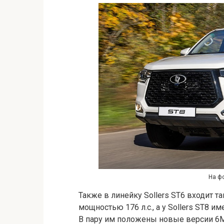
На фо
Также в линейку Sollers ST6 входит 
мощностью 176 л.с., а у Sollers ST8 
В пару им положены новые версии 6М