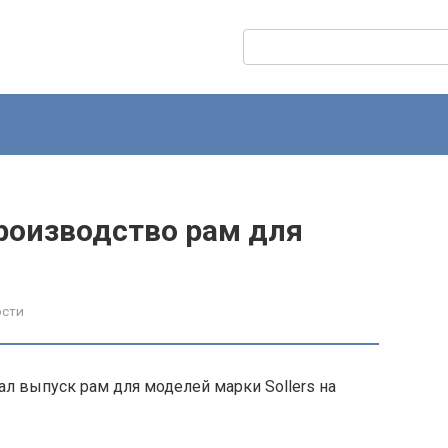
Поиск:
производство рам для
ости
л выпуск рам для моделей марки Sollers на