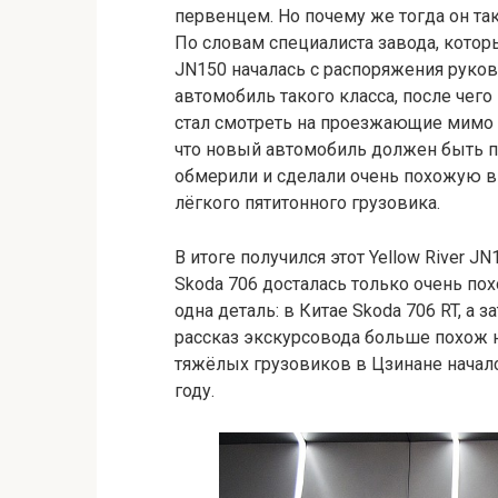
первенцем. Но почему же тогда он так
По словам специалиста завода, котор
JN150 началась с распоряжения руко
автомобиль такого класса, после чег
стал смотреть на проезжающие мимо 
что новый автомобиль должен быть по
обмерили и сделали очень похожую в
лёгкого пятитонного грузовика.
В итоге получился этот Yellow River J
Skoda 706 досталась только очень пох
одна деталь: в Китае Skoda 706 RT, а з
рассказ экскурсовода больше похож н
тяжёлых грузовиков в Цзинане началс
году.