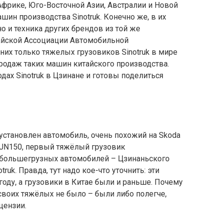
Африке, Юго-Восточной Азии, Австралии и Новой
шин производства Sinotruk. Конечно же, в их
 но и техника других брендов из той же
тайской Ассоциации Автомобильной
их только тяжелых грузовиков Sinotruk в мире
родаж таких машин китайского производства.
ах Sinotruk в Цзинане и готовы поделиться
 установлен автомобиль, очень похожий на Skoda
er JN150, первый тяжёлый грузовик
 большегрузных автомобилей – Цзинаньского
ruk. Правда, тут надо кое-что уточнить: эти
году, а грузовики в Китае были и раньше. Почему
своих тяжёлых не было – были либо полегче,
цензии.