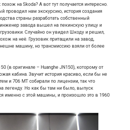
 похож на Skoda? А вот тут получается интересно.
ый проводил нам экскурсию, история создания
водства страны разработать собственный
о инженер завода вышел на пекинскую улицу и
грузовики. Случайно он увидел Шкоду и решил,
хож на неё. Грузовик притащили на завод,
нешне машину, но трансмиссию взяли от более
N150 (в оригинале – Huanghe JN150), которому от
ожая кабина. Звучит история красиво, если бы не
атем и 706 MT собирали по лицензии, так что
а легенду. Но как бы там ни было, выпуск
я именно с этой машины, и произошло это в 1960