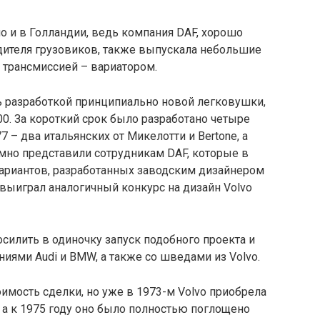
но и в Голландии, ведь компания DAF, хорошо
одителя грузовиков, также выпускала небольшие
 трансмиссией – вариатором.
ь разработкой принципиально новой легковушки,
0. За короткий срок было разработано четыре
– два итальянских от Микелотти и Bertone, а
мно представили сотрудникам DAF, которые в
вариантов, разработанных заводским дизайнером
выиграл аналогичный конкурс на дизайн Volvo
осилить в одиночку запуск подобного проекта и
ями Audi и BMW, а также со шведами из Volvo.
имость сделки, но уже в 1973-м Volvo приобрела
, а к 1975 году оно было полностью поглощено