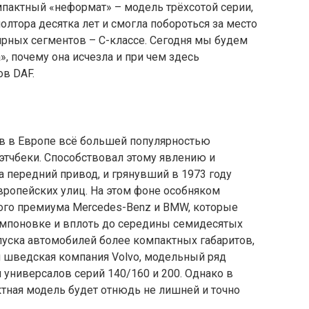
пактный «неформат» – модель трёхсотой серии,
олтора десятка лет и смогла побороться за место
ярных сегментов – С-классе. Сегодня мы будем
», почему она исчезла и при чем здесь
ов DAF.
в в Европе всё большей популярностью
этчбеки. Способствовал этому явлению и
 передний привод, и грянувший в 1973 году
вропейских улиц. На этом фоне особняком
ого премиума Mercedes-Benz и BMW, которые
омпоновке и вплоть до середины семидесятых
уска автомобилей более компактных габаритов,
и шведская компания Volvo, модельный ряд
 универсалов серий 140/160 и 200. Однако в
ктная модель будет отнюдь не лишней и точно