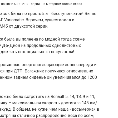
 наших ВАЗ-2121 и Таврии – в моторном отсеке слева
авок была не простой, а… бесступенчатой! Вы не
 Variomatic. Впрочем, существовал и
М45 от двухсотой серии.
ка была выполнена по модной тогда схеме
у Де-Дион на продольных однолистовых
дивлять потенциального покупателя!
тированные энергопоглощающие зоны спереди и
ся при ДТП. Багажник получился относительно
женном заднем сиденье он увеличивался до 1200
о было встретить на Renault 5, 14, 18, 9 и 11,
ку – максимальная скорость достигала 145 км/
 секунд. В общем, не хуже, чем наша «восьмерка» в
отря на отличное распределение веса по осям,