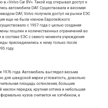
в «Volvo Car BV». Такой ход открывал доступ к
лись автомобили DAF. Существовала и весомая
заводом DAF, Volvo получала доступ на рынки ЕЭС
ия еще не была членом Европейского
существовало с 1957 года с целью создания
мены пошлин и количественных ограничений во
 в составе ЕЭС с самого момента учреждения
веды присоединились к нему только после
95 году.
я 1976 года. Автомобиль выглядел весьма
ую для шведской марки угловатость, довольно
ачительная площадь остекления, большие
 наклон передка, крупная оптика и небольшая
о формально кузов считается не хэтчбеком, а