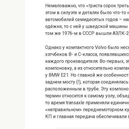
Немаловажно, что «триста сорок трет
этом в силуэте и деталях было что-то
автомобилей семидесятых годов – нап
одёжке, то с ней у шведской машины 
том же 1976-м в СССР вышли АЗЛК-21
Однако у компактного Volvo было не
хэтчбеков В- и С-класса, появлявшихс
каждого производителя. Во-первых, 
компоновку, а из относительно компа
у BMW E21. Но главной же особенност
заднем мосту (!), которая соединяла
расположенным в трубе. Эту компоновк
термин относится к самому узлу, объ
то время transaxle применяли единич
«неправильном» переднемоторном куп
КП и главная передача обеспечивали 