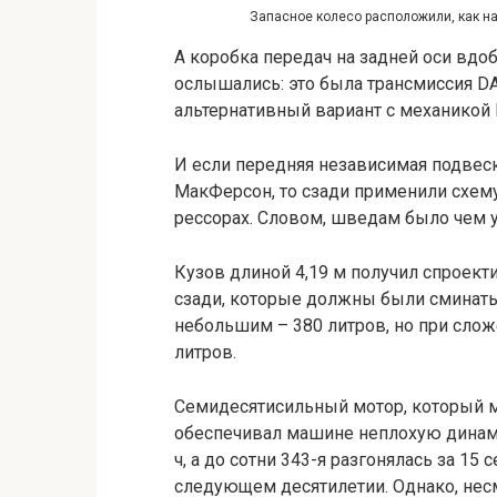
Запасное колесо расположили, как на
А коробка передач на задней оси вдоб
ослышались: это была трансмиссия DAF
альтернативный вариант с механикой 
И если передняя независимая подвес
МакФерсон, то сзади применили схем
рессорах. Словом, шведам было чем у
Кузов длиной 4,19 м получил спроек
сзади, которые должны были сминать
небольшим – 380 литров, но при сло
литров.
Семидесятисильный мотор, который можн
обеспечивал машине неплохую динами
ч, а до сотни 343-я разгонялась за 15
следующем десятилетии. Однако, несм