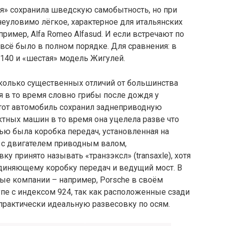
ья» сохранила шведскую самобытность, но при
 неуловимо лёгкое, характерное для итальянских
ример, Alfa Romeo Alfasud. И если встречают по
всё было в полном порядке. Для сравнения: в
40 и «шестая» модель Жигулей.
сколько существенных отличий от большинства
я в то время словно грибы после дождя у
этот автомобиль сохранил заднеприводную
ктных машин в то время она уцелела разве что
ью была коробка передач, установленная на
сь с двигателем приводным валом,
у принято называть «транзэксл» (transaxle), хотя
единяющему коробку передач и ведущий мост. В
ные компании – например, Porsche в своём
е с индексом 924, так как расположенные сзади
практически идеальную развесовку по осям.