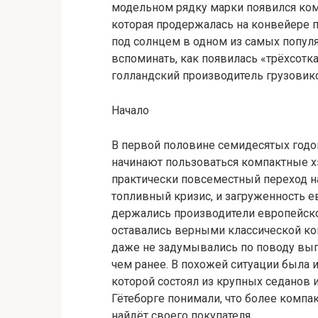
модельном рядку марки появился ком
которая продержалась на конвейере п
под солнцем в одном из самых попул
вспоминать, как появилась «трёхсотка
голландский производитель грузовик
Начало
В первой половине семидесятых годо
начинают пользоваться компактные х
практически повсеместный переход на
топливный кризис, и загруженность е
держались производители европейск
оставались верными классической к
даже не задумывались по поводу вып
чем ранее. В похожей ситуации была 
которой состоял из крупных седанов и
Гётеборге понимали, что более компа
найдёт своего покупателя.