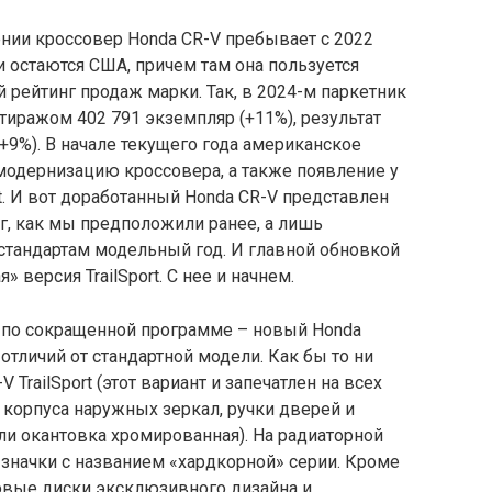
ении кроссовер Honda CR-V пребывает с 2022
 остаются США, причем там она пользуется
рейтинг продаж марки. Так, в 2024-м паркетник
иражом 402 791 экземпляр (+11%), результат
(+9%). В начале текущего года американское
одернизацию кроссовера, а также появление у
rt. И вот доработанный Honda CR-V представлен
нг, как мы предположили ранее, а лишь
стандартам модельный год. И главной обновкой
 версия TrailSport. С нее и начнем.
 по сокращенной программе – новый Honda
 отличий от стандартной модели. Как бы то ни
TrailSport (этот вариант и запечатлен на всех
корпуса наружных зеркал, ручки дверей и
ели окантовка хромированная). На радиаторной
значки с названием «хардкорной» серии. Кроме
ймовые диски эксклюзивного дизайна и