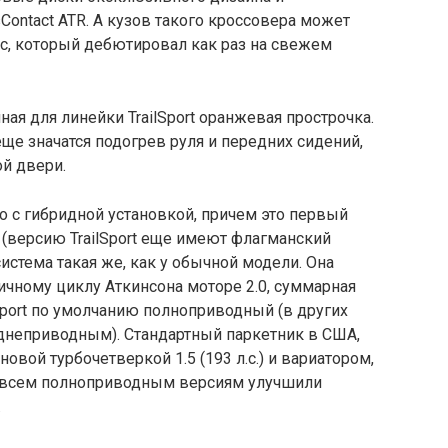
Contact ATR. А кузов такого кроссовера может
lic, который дебютировал как раз на свежем
ая для линейки TrailSport оранжевая прострочка.
ще значатся подогрев руля и передних сидений,
й двери.
ко с гибридной установкой, причем это первый
(версию TrailSport еще имеют флагманский
 система такая же, как у обычной модели. Она
чному циклу Аткинсона моторе 2.0, суммарная
ilSport по умолчанию полноприводный (в других
днеприводным). Стандартный паркетник в США,
овой турбочетверкой 1.5 (193 л.с.) и вариатором,
, всем полноприводным версиям улучшили
.