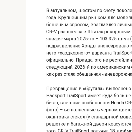
В актуальном, шестом по счету покол
года. Крупнейшим рынком для модели
бешеным спросом, возглавляя личный 
CR-V разошелся в Штатах рекордным т
января-марта 2025-го – 103 325 штук 
подразделение Хонды анонсировало м
него «хардкорного» варианта TrailSpo
официально. Правда, это не рестайли
следующий, 2026-й по американским 
как раз стала обещанная «внедорожная»
Превращение в «брутала» выполнено
Passport TrailSport имеет куда больше
было, внешние особенности Honda CR-V 
фото) – выполненные в черном цвете 
окантовка стекол (у стандартной мод
решетке и багажной двери красуются 
того, CR-V TrailSport получил 18-дю