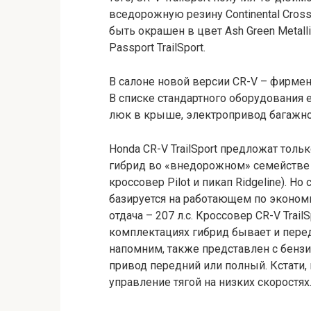
вседорожную резину Continental Cross
быть окрашен в цвет Ash Green Metal
Passport TrailSport.
В салоне новой версии CR-V – фирменн
В списке стандартного оборудования е
люк в крыше, электропривод багажно
Honda CR-V TrailSport предложат толь
гибрид во «внедорожном» семействе 
кроссовер Pilot и пикап Ridgeline). Но
базируется на работающем по экономи
отдача – 207 л.с. Кроссовер CR-V Tra
комплектациях гибрид бывает и пере
напомним, также представлен с бензин
привод передний или полный. Кстати
управление тягой на низких скоростях