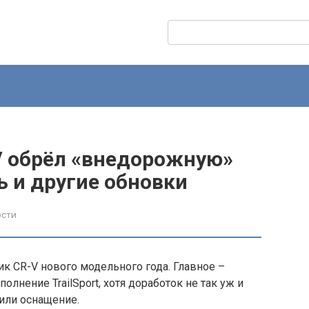
Поиск:
V обрёл «внедорожную»
ть и другие обновки
ости
к CR-V нового модельного года. Главное –
лнение TrailSport, хотя доработок не так уж и
или оснащение.