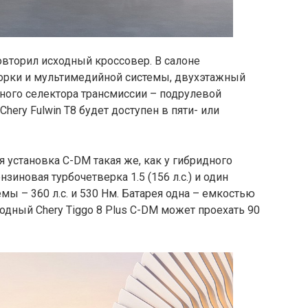
овторил исходный кроссовер. В салоне
орки и мультимедийной системы, двухэтажный
ного селектора трансмиссии – подрулевой
hery Fulwin T8 будет доступен в пяти- или
установка C-DM такая же, как у гибридного
ензиновая турбочетверка 1.5 (156 л.с.) и один
мы – 360 л.с. и 530 Нм. Батарея одна – емкостью
сходный Chery Tiggo 8 Plus C-DM может проехать 90