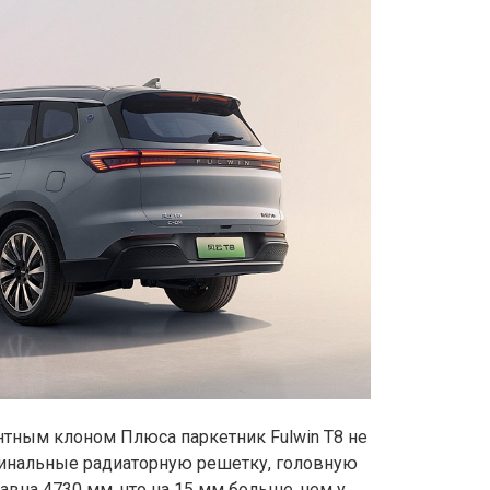
нтным клоном Плюса паркетник Fulwin T8 не
игинальные радиаторную решетку, головную
авна 4730 мм, что на 15 мм больше, чем у