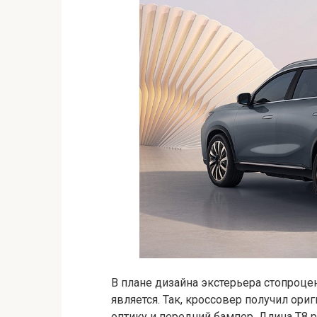
В плане дизайна экстерьера стопроце
является. Так, кроссовер получил ор
оптику и передний бампер. Длина T8 р