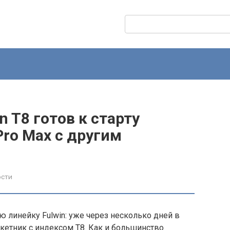
Поиск:
n T8 готов к старту
Pro Max с другим
ости
ю линейку Fulwin: уже через несколько дней в
ркетник с индексом T8. Как и большинство