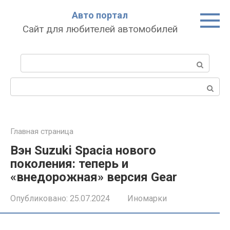
Перейти
Авто портал
к
Сайт для любителей автомобилей
контенту
Поиск:
Поиск:
Главная страница
Вэн Suzuki Spacia нового
поколения: теперь и
«внедорожная» версия Gear
Опубликовано:
25.07.2024
Иномарки