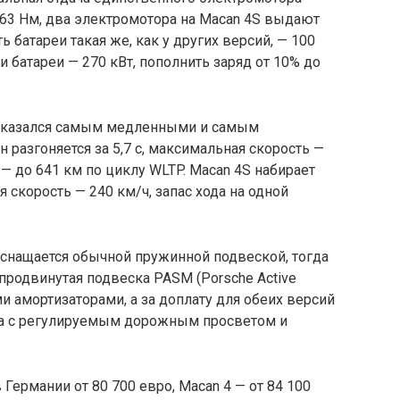
 563 Нм, два электромотора на Macan 4S выдают
ть батареи такая же, как у других версий, — 100
 батареи — 270 кВт, пополнить заряд от 10% до
оказался самым медленными и самым
 разгоняется за 5,7 с, максимальная скорость —
 — до 641 км по циклу WLTP. Macan 4S набирает
я скорость — 240 км/ч, запас хода на одной
нащается обычной пружинной подвеской, тогда
продвинутая подвеска PASM (Porsche Active
и амортизаторами, а за доплату для обеих версий
а с регулируемым дорожным просветом и
Германии от 80 700 евро, Macan 4 — от 84 100