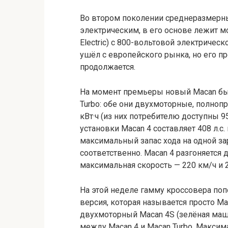
Во втором поколении среднеразмерны
электрическим, в его основе лежит м
Electric) с 800-вольтовой электриче
ушёл с европейского рынка, но его п
продолжается.
На момент премьеры новый Macan был
Turbo: обе они двухмоторные, полно
кВт·ч (из них потребителю доступны 9
установки Macan 4 составляет 408 л.с. 
максимальный запас хода на одной за
соответственно. Macan 4 разгоняется до 
максимальная скорость — 220 км/ч и 
На этой неделе гамму кроссовера по
версия, которая называется просто Ma
двухмоторный Macan 4S (зелёная маш
между Macan 4 и Macan Turbo. Максим