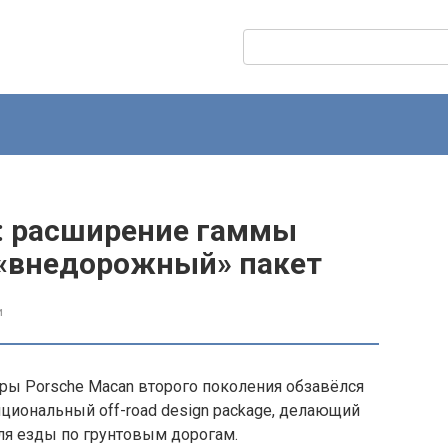
Поиск:
: расширение гаммы
 «внедорожный» пакет
и
ры Porsche Macan второго поколения обзавёлся
циональный off-road design package, делающий
я езды по грунтовым дорогам.