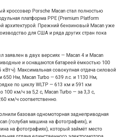
й кроссовер Porsche Macan стал полностью
одульная платформа PPE (Premium Platform
ской архитектурой. Прежний бензиновый Macan уже
роизводство для США и ряда других стран пока
 заявлен в двух версиях — Macan 4 и Macan
приводные и оснащаются батареей ёмкостью 100
5 кВт·ч). Максимальная совокупная отдача силовой
и 650 Нм, Macan Turbo — 639 л.с. и 1130 Нм,
рядке по циклу WLTP — 613 км и 591 км
100 км/ч за 5,2 с, Macan Turbo — за 3,3 с,
260 км/ч соответственно.
полнили базовая одномоторная заднеприводная
can (голубая машина на фотографиях), и
ина на фотографиях), который займёт место
альная отдача единственного электромотора