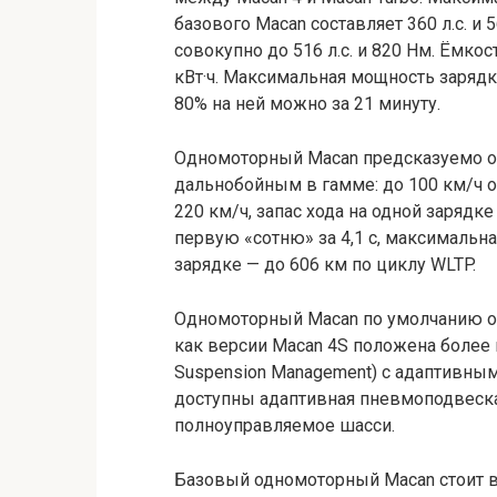
базового Macan составляет 360 л.с. и
совокупно до 516 л.с. и 820 Нм. Ёмкос
кВт·ч. Максимальная мощность зарядки
80% на ней можно за 21 минуту.
Одномоторный Macan предсказуемо 
дальнобойным в гамме: до 100 км/ч он
220 км/ч, запас хода на одной зарядке
первую «сотню» за 4,1 с, максимальна
зарядке — до 606 км по циклу WLTP.
Одномоторный Macan по умолчанию ос
как версии Macan 4S положена более 
Suspension Management) с адаптивным
доступны адаптивная пневмоподвеск
полноуправляемое шасси.
Базовый одномоторный Macan стоит в 