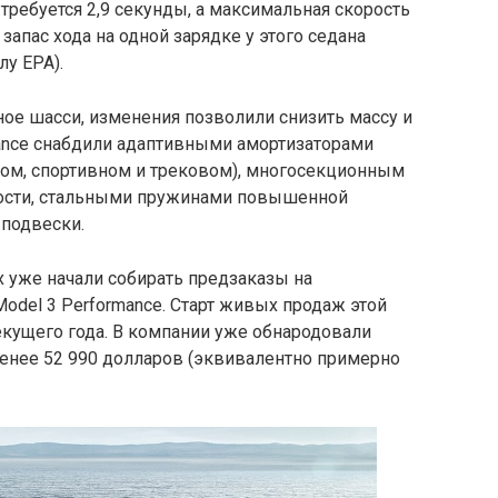
 требуется 2,9 секунды, а максимальная скорость
запас хода на одной зарядке у этого седана
лу EPA).
ое шасси, изменения позволили снизить массу и
mance снабдили адаптивными амортизаторами
ном, спортивном и трековом), многосекционным
вости, стальными пружинами повышенной
 подвески.
х уже начали собирать предзаказы на
odel 3 Performance. Старт живых продаж этой
екущего года. В компании уже обнародовали
 менее 52 990 долларов (эквивалентно примерно