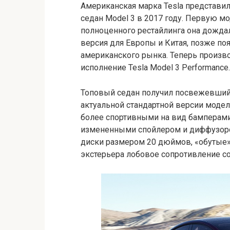
Американская марка Tesla представи
седан Model 3 в 2017 году. Первую м
полноценного рестайлинга она дождал
версия для Европы и Китая, позже по
американского рынка. Теперь произв
исполнение Tesla Model 3 Performance.
Топовый седан получил посвежевший 
актуальной стандартной версии модел
более спортивными на вид бамперами
измененными спойлером и диффузоро
диски размером 20 дюймов, «обутые» в
экстерьера лобовое сопротивление со