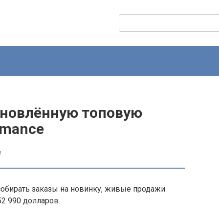
Поиск:
обновлённую топовую
rmance
и
собирать заказы на новинку, живые продажи
52 990 долларов.