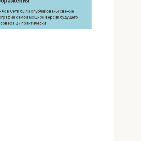
ображения
нях в Сети были опубликованы свежие
графии самой мощной версии будущего
совера Q7 практически