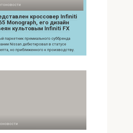
втоновости
дставлен кроссовер Infiniti
65 Monograph, его дизайн
еян культовым Infiniti FX
й паркетник премиального суббренда
ании Nissan дебютировал в статусе
епта, но приближенного к производству.
оновости