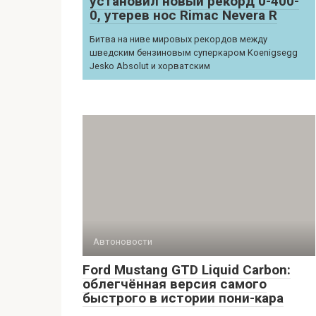
установил новый рекорд 0-400-
0, утерев нос Rimac Nevera R
Битва на ниве мировых рекордов между
шведским бензиновым суперкаром Koenigsegg
Jesko Absolut и хорватским
Автоновости
Ford Mustang GTD Liquid Carbon:
облегчённая версия самого
быстрого в истории пони-кара