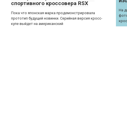
из
спортивного кроссовера RSX
На д
Пока что японская марка продемонстрировала
фото
прототип будущей новинки. Серийная версия кросс-
крос
купе выйдет на американский