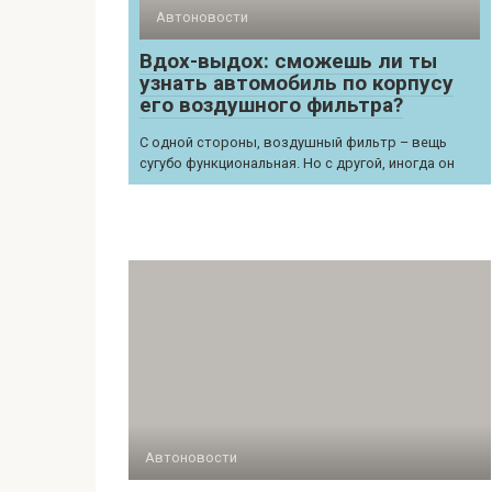
Автоновости
Вдох-выдох: сможешь ли ты
узнать автомобиль по корпусу
его воздушного фильтра?
С одной стороны, воздушный фильтр – вещь
сугубо функциональная. Но с другой, иногда он
Автоновости