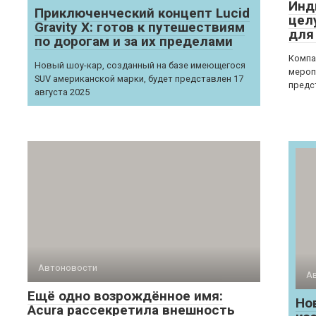
Инд
Приключенческий концепт Lucid
цел
Gravity X: готов к путешествиям
для
по дорогам и за их пределами
Компа
Новый шоу-кар, созданный на базе имеющегося
мероп
SUV американской марки, будет представлен 17
предс
августа 2025
Автоновости
А
Ещё одно возрождённое имя:
Но
Acura рассекретила внешность