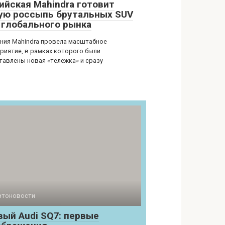
ийская Mahindra готовит
ую россыпь брутальных SUV
 глобального рынка
ния Mahindra провела масштабное
риятие, в рамках которого были
тавлены новая «тележка» и сразу
втоновости
вый Audi SQ7: первые