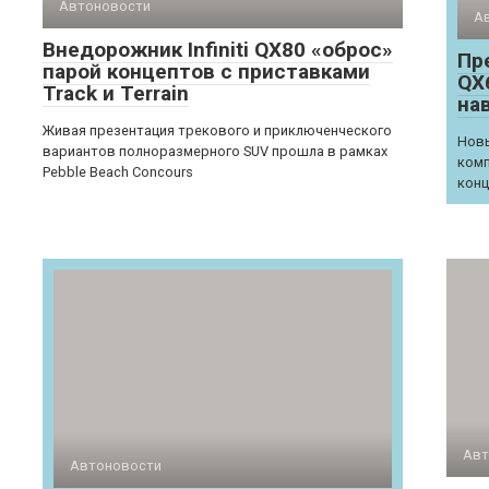
Автоновости
А
Внедорожник Infiniti QX80 «оброс»
Пре
парой концептов с приставками
QX
Track и Terrain
нав
Живая презентация трекового и приключенческого
Новы
вариантов полноразмерного SUV прошла в рамках
комп
Pebble Beach Concours
конц
Авт
Автоновости