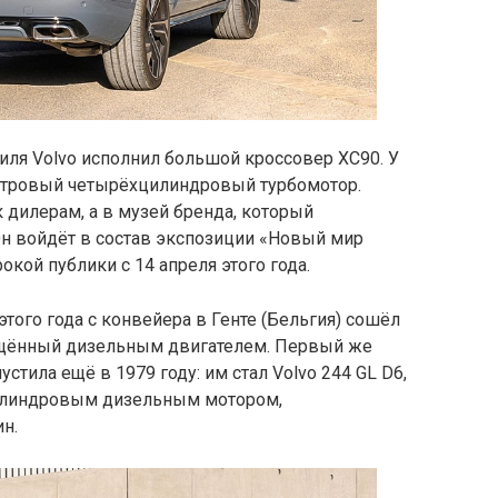
иля Volvo исполнил большой кроссовер XC90. У
-литровый четырёхцилиндровый турбомотор.
к дилерам, а в музей бренда, который
 Он войдёт в состав экспозиции «Новый мир
окой публики с 14 апреля этого года.
того года с конвейера в Генте (Бельгия) сошёл
нащённый дизельным двигателем. Первый же
тила ещё в 1979 году: им стал Volvo 244 GL D6,
линдровым дизельным мотором,
н.