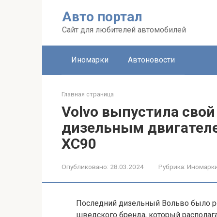
Перейти
Авто портал
к
контенту
Сайт для любителей автомобилей
Иномарки
Автоновости
Главная страница
Volvo выпустила свой
дизельным двигателе
XC90
Опубликовано:
28.03.2024
Рубрика:
Иномарк
Последний дизельный Вольво было ре
шведского бренда, который располага