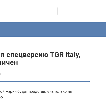
Поиск:
ил спецверсию TGR Italy,
ничен
и
ой марки будет представлена только на
о.