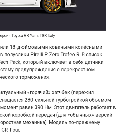
ерсия Toyota GR Yaris TGR Italy
снабдили 18-дюймовыми коваными колёсными
 полуслики Pirelli P Zero Trofeo R. В список
Tech Pack, который включает в себя датчики
систему предупреждения о перекрестном
ческого торможения.
 актуальный «горячий» хэтчбек (пережил
оснащается 280-сильной турботройкой объёмом
момент равен 390 Нм. Этот двигатель работает в
еской коробкой передач (для «обычных» версий
коростная механика). Модель по-прежнему
GR-Four.