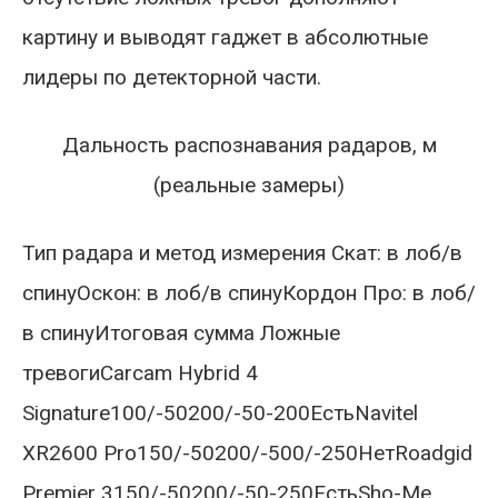
картину и выводят гаджет в абсолютные
лидеры по детекторной части.
Дальность распознавания радаров, м
(реальные замеры)
Тип радара и метод измерения Скат: в лоб/в
спинуОскон: в лоб/в спинуКордон Про: в лоб/
в спинуИтоговая сумма Ложные
тревогиCarcam Hybrid 4
Signature100/-50200/-50-200ЕстьNavitel
XR2600 Pro150/-50200/-500/-250НетRoadgid
Premier 3150/-50200/-50-250ЕстьSho-Me