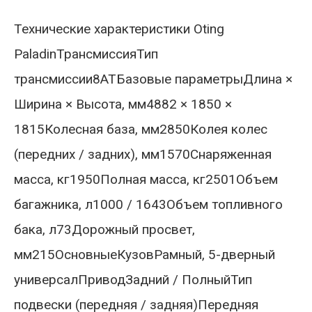
Технические характеристики Oting
PaladinТрансмиссияТип
трансмиссии8АТБазовые параметрыДлина ×
Ширина × Высота, мм4882 × 1850 ×
1815Колесная база, мм2850Колея колес
(передних / задних), мм1570Снаряженная
масса, кг1950Полная масса, кг2501Объем
багажника, л1000 / 1643Объем топливного
бака, л73Дорожный просвет,
мм215ОсновныеКузовРамный, 5-дверный
универсалПриводЗадний / ПолныйТип
подвески (передняя / задняя)Передняя