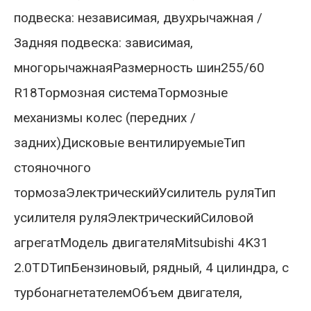
подвеска: независимая, двухрычажная /
Задняя подвеска: зависимая,
многорычажнаяРазмерность шин255/60
R18Тормозная системаТормозные
механизмы колес (передних /
задних)Дисковые вентилируемыеТип
стояночного
тормозаЭлектрическийУсилитель руляТип
усилителя руляЭлектрическийСиловой
агрегатМодель двигателяMitsubishi 4K31
2.0TDТипБензиновый, рядный, 4 цилиндра, с
турбонагнетателемОбъем двигателя,