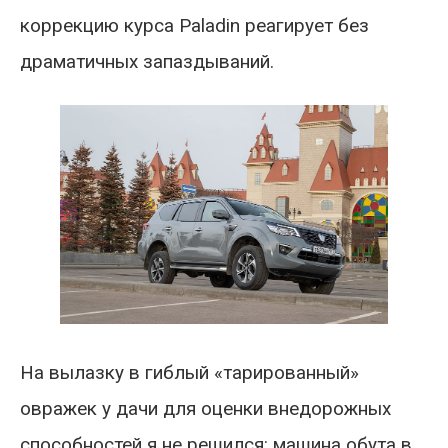
коррекцию курса Paladin реагирует без
драматичных запаздываний.
На вылазку в гиблый «тарированный»
овражек у дачи для оценки внедорожных
способностей я не решился: машина обута в