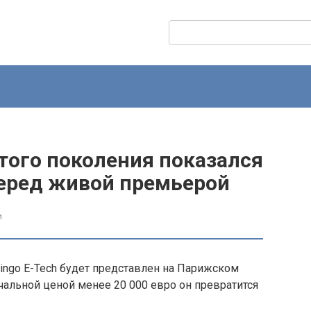
Поиск:
ртого поколения показался
перед живой премьерой
и
wingo E-Tech будет представлен на Парижском
ачальной ценой менее 20 000 евро он превратится