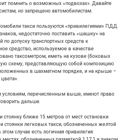
оит помнить о возможных «подвохах». Давайте
ксистам, но запрещено автомобилистам.
втомобили такси пользуются «привилегиями» ПДД.
 знаков, недостаточно поcтавить «шашку» на
 по допуску транспортных средств к
тное средство, используемое в качестве
овано таксометром, иметь на кузове (боковых
скую схему, представляющую собой композицию
сположенных в шахматном порядке, и на крыше –
цвета».
м условиям, перечисленным выше, имеют право
говорить дальше.
и стоянку ближе 15 метров от мест остановки
и стоянки легковых такси, обозначенных желтой
в этом случае есть логичная привилегия:
 местах, обозначенных разметкой 1.17.1 и знаком