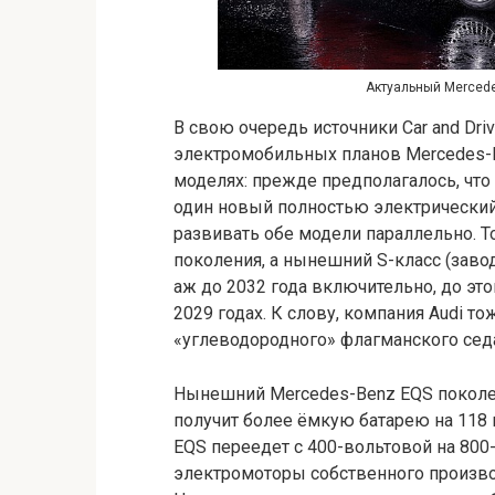
Актуальный Mercede
В свою очередь источники Car and Dri
электромобильных планов Mercedes-B
моделях: прежде предполагалось, что
один новый полностью электрический
развивать обе модели параллельно. То
поколения, а нынешний S-класс (зав
аж до 2032 года включительно, до эт
2029 годах. К слову, компания Audi 
«углеводородного» флагманского седа
Нынешний Mercedes-Benz EQS поколен
получит более ёмкую батарею на 118 к
EQS переедет с 400-вольтовой на 800
электромоторы собственного произво