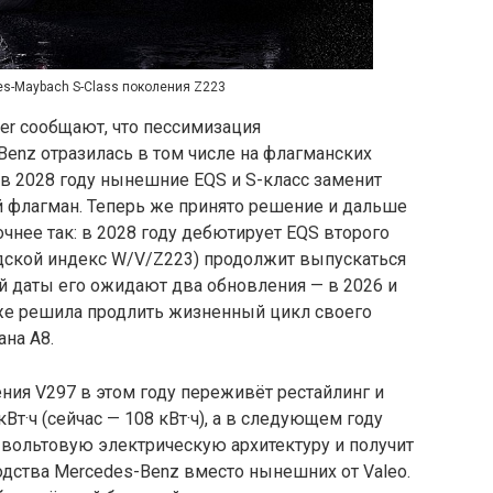
s-Maybach S-Class поколения Z223
ver сообщают, что пессимизация
enz отразилась в том числе на флагманских
 в 2028 году нынешние EQS и S-класс заменит
 флагман. Теперь же принято решение и дальше
чнее так: в 2028 году дебютирует EQS второго
одской индекс W/V/Z223) продолжит выпускаться
ой даты его ожидают два обновления — в 2026 и
тоже решила продлить жизненный цикл своего
на A8.
ия V297 в этом году переживёт рестайлинг и
Вт·ч (сейчас — 108 кВт·ч), а в следующем году
-вольтовую электрическую архитектуру и получит
дства Mercedes-Benz вместо нынешних от Valeo.