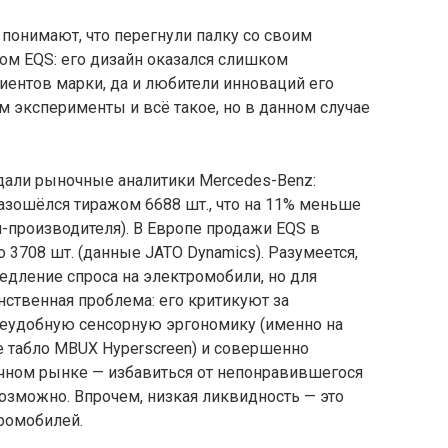
понимают, что перегнули палку со своим
м EQS: его дизайн оказался слишком
ентов марки, да и любители инноваций его
м эксперименты и всё такое, но в данном случае
идали рыночные аналитики Mercedes-Benz:
азошёлся тиражом 6688 шт., что на 11% меньше
-производителя). В Европе продажи EQS в
 3708 шт. (данные JATO Dynamics). Разумеется,
едление спроса на электромобили, но для
нственная проблема: его критикуют за
неудобную сенсорную эргономику (именно на
е табло MBUX Hyperscreen) и совершенно
чном рынке — избавиться от непонравившегося
озможно. Впрочем, низкая ликвидность — это
ромобилей.