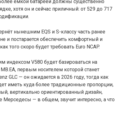
 более ёмкой батареей должны существенно
дке, хотя он и сейчас приличный: от 529 до 717
модификации.
ернёт нынешним EQS и S-классу часть ранее
не и постарается обеспечить комфортный и
как того скоро будет требовать Euro NCAP.
м индексом V580 будет базироваться на
MB.EA, первым носителем которой станет
z GLC — он ожидается в 2026 году, тогда как
дет иметь куда более традиционные пропорции,
ый, вертикально ориентированный дизайн,
е Мерседесы — в общем, звучит интересно, а что