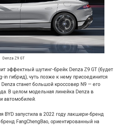
Denza Z9 GT
пит эффектный шутинг-брейк Denza Z9 GT (будет
g-in гибрид), чуть позже к нему присоединится
 Denza станет большой кроссовер N9 — его
да. В целом модельная линейка Denza в
и автомобилей.
я BYD запустила в 2022 году лакшери-бренд
 бренд FangChengBao, ориентированный на