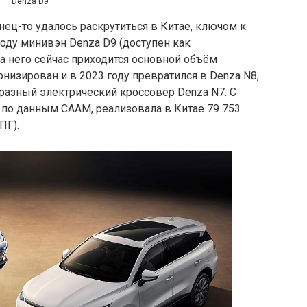
Denza D9
ец-то удалось раскрутиться в Китае, ключом к
оду минивэн Denza D9 (доступен как
 на него сейчас приходится основной объём
низирован и в 2023 году превратился в Denza N8,
разный электрический кроссовер Denza N7. С
, по данным CAAM, реализовала в Китае 79 753
ПГ).