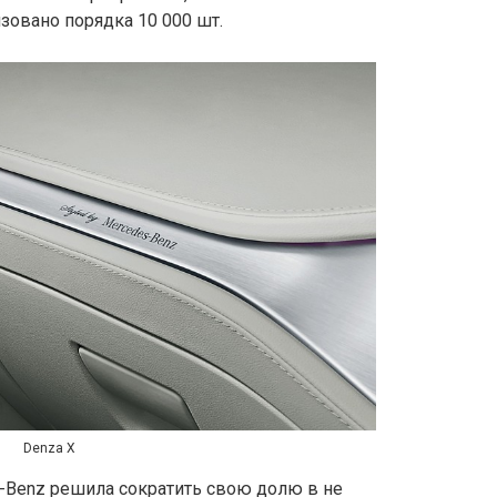
изовано порядка 10 000 шт.
Denza X
s-Benz решила сократить свою долю в не