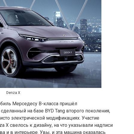
Denza X
обиль Мерседесу В-класса пришёл
сделанный на базе BYD Tang второго поколения,
 чисто электрической модификациях. Участие
a X свелось к дизайну, на что указывали надписи
ва и в интерьере. Увы, и эта машина оказалась