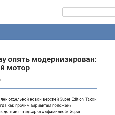
Поиск:
ray опять модернизирован:
ый мотор
и
н отдельной новой версией Super Edition. Такой
огда как прочим вариантам положены
ледствии пятидверка с «фамилией» Super