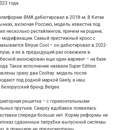
23 года.
 платформе BMA дебютировал в 2018-м. В Китае
рынках, включая Россию, модель известна под
ил несколько рестайлингов, причем на родине,
ве модификации. Самый престижный кросс с
ывается Binyue Cool – он дебютировал в 2022-
Binyue, и ее в предыдущий раз освежили в
ебесной анонсирован еще один вариант – на базе
да. Такое исполнение назвали Super Edition.
авлены сразу два Coolray: модель после
родают под родной маркой Geely, а наш
белорусский бренд Belgee.
адиаторная решетка – с горизонтальными
ьных прутьев. Сверху вдобавок появилась
 вставки спереди больше нет. Корму реформы не
напоказ сдвоенные патрубки выпускной системы
жно, в принципе не предусмотрены.