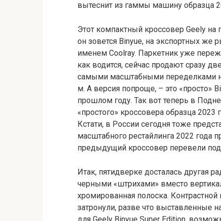
вытеснит из гаммы машину образца 20
Этот компактный кроссовер Geely на
он зовется Binyue, на экспортных же 
именем Coolray. Паркетник уже переж
как водится, сейчас продают сразу д
самыми масштабными переделками наз
м. А версия попроще, – это «просто» 
прошлом году. Так вот теперь в Подн
«простого» кроссовера образца 2023 го
Кстати, в России сегодня тоже предст
масштабного рестайлинга 2022 года п
предыдущий кроссовер перевели под 
Итак, пятидверке досталась другая р
черными «штрихами» вместо вертикал
хромированная полоска. Контрастной
затронули, разве что выставленные 
для Geely Binyue Super Edition, возмо