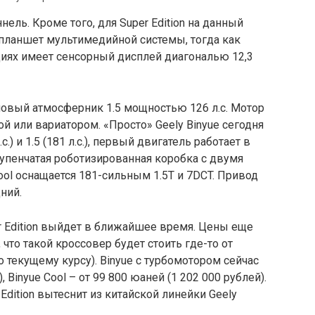
ель. Кроме того, для Super Edition на данный
ланшет мультимедийной системы, тогда как
циях имеет сенсорный дисплей диагональю 12,3
новый атмосферник 1.5 мощностью 126 л.с. Мотор
ой или вариатором. «Просто» Geely Binyue сегодня
.) и 1.5 (181 л.с.), первый двигатель работает в
упенчатая роботизированная коробка с двумя
ol оснащается 181-сильным 1.5T и 7DCT. Привод
ний.
er Edition выйдет в ближайшее время. Цены еще
то такой кроссовер будет стоить где-то от
о текущему курсу). Binyue с турбомотором сейчас
, Binyue Cool – от 99 800 юаней (1 202 000 рублей).
Edition вытеснит из китайской линейки Geely