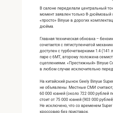
В салоне переделали центральный тонн
момент заявлен только 8-дюймовый п
«просто» Binyue в дорогих комплекта
дюйма.
Главная техническая обновка – бензи
сочетается с пятиступенчатой механик
доступен с турбочетверками 1.4 (141 л.с
паре с 6МТ, второму положена семист
сцеплениями. «Престижный» Binyue Co
в любом случае исключительно перед
На китайский рынок Geely Binyue Sup
не объявлены. Местные СМИ считают, ч
60 000 юаней (около 722 000 рублей п
стоит от 75 000 юаней (903 000 рублей)
Не исключено, что со временем Super 
кроссовер без приставок.