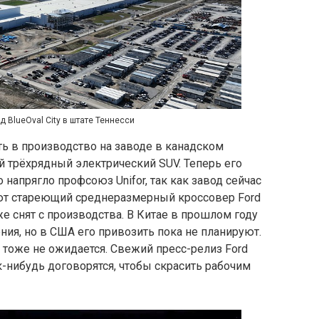
 BlueOval City в штате Теннесси
ть в производство на заводе в канадском
 трёхрядный электрический SUV. Теперь его
о напрягло профсоюз Unifor, так как завод сейчас
ают стареющий среднеразмерный кроссовер Ford
уже снят с производства. В Китае в прошлом году
ения, но в США его привозить пока не планируют.
тоже не ожидается. Свежий пресс-релиз Ford
к-нибудь договорятся, чтобы скрасить рабочим