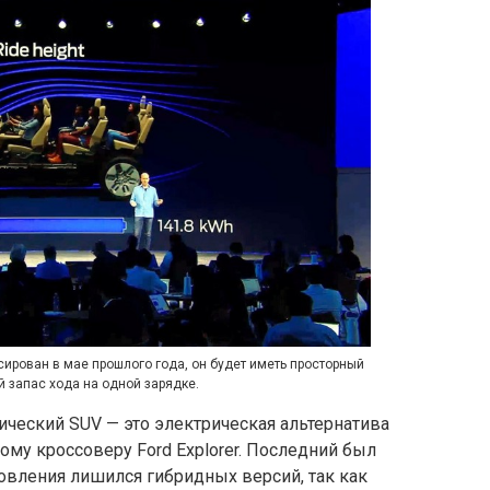
ирован в мае прошлого года, он будет иметь просторный
й запас хода на одной зарядке.
еский SUV — это электрическая альтернатива
у кроссоверу Ford Explorer. Последний был
овления лишился гибридных версий, так как