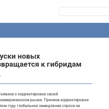
Поиск:
пуски новых
звращается к гибридам
и
бъявила о корректировке своей
роамериканском рынке. Причина корректировки
шлом году глобальное замедление спроса на