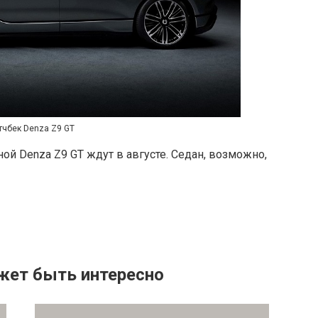
тчбек Denza Z9 GT
й Denza Z9 GT ждут в августе. Седан, возможно,
жет быть интересно