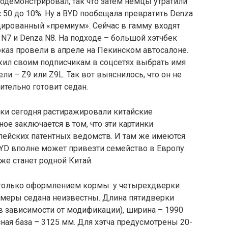
одемонстрировал, так что затем немцы утратили
 50 до 10%. Ну а BYD пообещала превратить Denza
ированный «премиум». Сейчас в гамму входят
N7 и Denza N8. На подходе – большой хэтчбек
оказ провели в апреле на Пекинском автосалоне.
жил своим подписчикам в соцсетях выбрать имя
и – Z9 или Z9L. Так вот выяснилось, что он не
ительно готовит седан.
ки сегодня растиражировали китайские
ое заключается в том, что эти картинки
пейских патентных ведомств. И там же имеются
 BYD вполне может привезти семейство в Европу.
е станет родной Китай.
только оформлением кормы: у четырехдверки
змеры седана неизвестны. Длина пятидверки
(в зависимости от модификации), ширина – 1990
ная база – 3125 мм. Для хэтча предусмотрены 20-