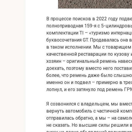
В процессе поисков в 2022 году под
полноприводная 159-я с 5-цилиндровы
комплектации TI – «туризмо интернац
буквосочетания GT. Продавалась она 
в таком исполнении. Мы с товарищем 
качественной реставрации по кузову и
хозяин – оригинальный ремень навесн
доехать, поэтому вместо него постави
более, что ремень даже было слышно п
именно он и подвел – примерно в тре
лопнул, и его затянуло под ремень Г
Я созвонился с владельцем, мы вмес
вернуть автомобиль с частичной комп
отправилась обратно, а мы – на самоле
не сказать. Но высшие силы решили во