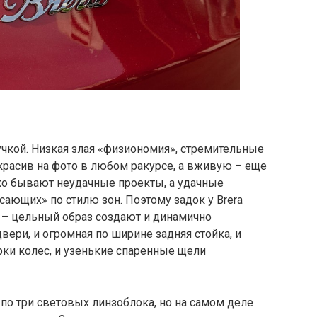
учкой. Низкая злая «физиономия», стремительные
красив на фото в любом ракурсе, а вживую – еще
едко бывают неудачные проекты, а удачные
сающих» по стилю зон. Поэтому задок у Brera
 – цельный образ создают и динамично
ери, и огромная по ширине задняя стойка, и
ки колес, и узенькие спаренные щели
 по три световых линзоблока, но на самом деле