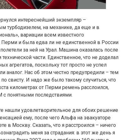
вернулся интереснейший экземпляр –
м турбодизелем, на механике, да еще и в
иональ», вариации всем известного
в Перми и была едва ли не единственной в России
полетели за ней на Урал. Машина оказалась после
 технической части. Единственное, что не доделал
ых агрегатов, поскольку тот просто не успел
ли аналог. Нас об этом честно предупредили – тем
о свисту. И надо же было такому случиться, что
хста километрах от Перми ремень расслоился,
РМ с понятными последствиями.
те нашли удовлетворительное для обоих решение
енсацией ему, после чего Альфа на эвакуаторе
те в Москву. Сказать, что я расстроился – ничего
знаградить меня за страдания: в этот же день я