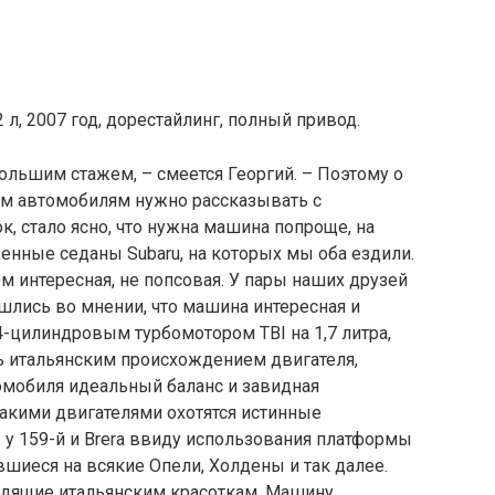
2 л, 2007 год, дорестайлинг, полный привод.
ольшим стажем, – смеется Георгий. – Поэтому о
м автомобилям нужно рассказывать с
, стало ясно, что нужна машина попроще, на
женные седаны Subaru, на которых мы оба ездили.
м интересная, не попсовая. У пары наших друзей
ошлись во мнении, что машина интересная и
4-цилиндровым турбомотором TBI на 1,7 литра,
ь итальянским происхождением двигателя,
томобиля идеальный баланс и завидная
акими двигателями охотятся истинные
у 159-й и Brera ввиду использования платформы
ившиеся на всякие Опели, Холдены и так далее.
одящие итальянским красоткам. Машину