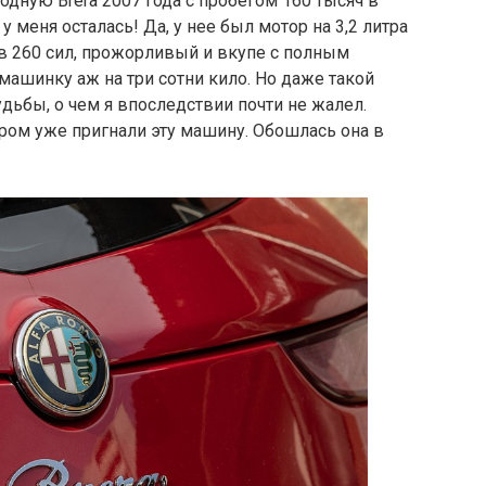
дную Brera 2007 года с пробегом 160 тысяч в
у меня осталась! Да, у нее был мотор на 3,2 литра
в 260 сил, прожорливый и вкупе с полным
шинку аж на три сотни кило. Но даже такой
дьбы, о чем я впоследствии почти не жалел.
ром уже пригнали эту машину. Обошлась она в