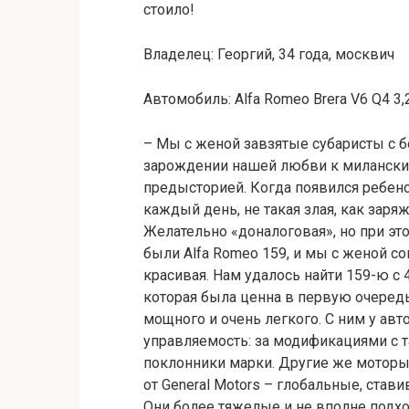
стоило!
Владелец: Георгий, 34 года, москвич
Автомобиль: Alfa Romeo Brera V6 Q4 3,
– Мы с женой завзятые субаристы с б
зарождении нашей любви к милански
предысторией. Когда появился ребенок
каждый день, не такая злая, как заря
Желательно «доналоговая», но при это
были Alfa Romeo 159, и мы с женой с
красивая. Нам удалось найти 159-ю с 
которая была ценна в первую очеред
мощного и очень легкого. С ним у ав
управляемость: за модификациями с т
поклонники марки. Другие же моторы 
от General Motors – глобальные, став
Они более тяжелые и не вполне подх