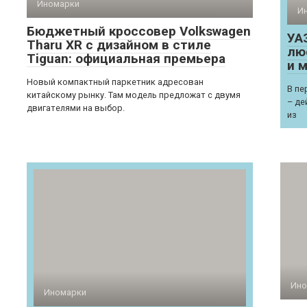
Иномарки
И
Бюджетный кроссовер Volkswagen
УАЗ
Tharu XR с дизайном в стиле
лю
Tiguan: официальная премьера
и 
Новый компактный паркетник адресован
В пе
китайскому рынку. Там модель предложат с двумя
– де
двигателями на выбор.
из
Ино
Иномарки