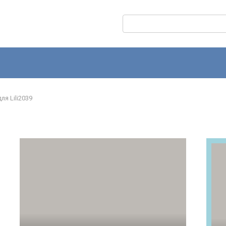
Поиск:
ля Lili2039