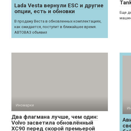
Tank
Lada Vesta вернули ESC и другие
опции, есть и обновки
Еще д
машин
В продажу Веста в обновленных комплектациях,
как ожидается, поступит в ближайшее время.
АВТОВАЗ объявил
Иномарки
И
Два флагмана лучше, чем один:
Ав
Volvo засветила обновлённый
св
XC90 перед скорой премьерой