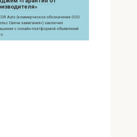
йджем «Гарантия от
оизводителя»
OR Auto (коммерческое обозначение ООО
ельс Свечи зажигания») заключил
ашение с онлайн-платформой объявлений
то