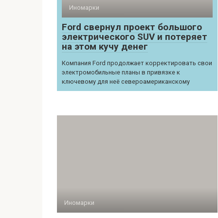
Иномарки
Ford свернул проект большого
электрического SUV и потеряет
на этом кучу денег
Компания Ford продолжает корректировать свои
электромобильные планы в привязке к
ключевому для неё североамериканскому
Иномарки