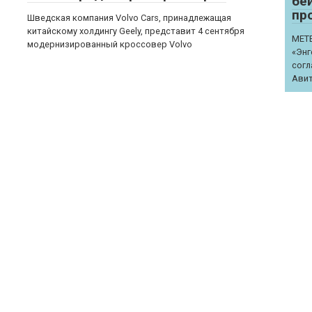
бе
пр
Шведская компания Volvo Cars, принадлежащая
китайскому холдингу Geely, представит 4 сентября
METE
модернизированный кроссовер Volvo
«Энг
согл
Ави